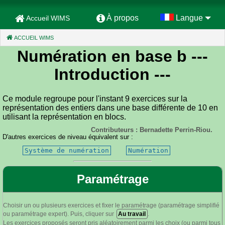
À propos
Langue
Accueil WIMS
ACCUEIL WIMS
(CURRENT)
Numération en base b
---
Introduction ---
Ce module regroupe pour l'instant 9 exercices sur la
représentation des entiers dans une base différente de 10 en
utilisant la représentation en blocs.
Contributeurs : Bernadette Perrin-Riou.
D'autres exercices de niveau équivalent sur :
Système de numération
Numération
Paramétrage
Choisir un ou plusieurs exercices et fixer le paramétrage (paramétrage simplifié
ou paramétrage expert). Puis, cliquer sur
Au travail
.
Les exercices proposés seront pris aléatoirement parmi les choix (ou parmi tous