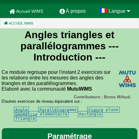
À propos
Langue
Accueil WIMS
ACCUEIL WIMS
(CURRENT)
Angles triangles et
parallélogrammes
---
Introduction ---
Ce module regroupe pour l'instant 2 exercices sur
les relations entre les mesures des angles des
triangles et des parallélogrammes.
Elaboré avec la communauté
MutuWIMS
Contributeurs : Bruno Mifsud.
D'autres exercices de niveau équivalent sur :
Angle
Parallélogramme
Figure plane
Géométrie élémentaire
Rectangle
Triangle
Paramétrage