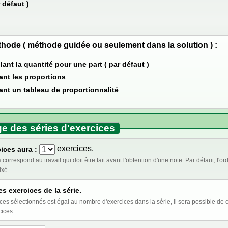
 défaut )
thode ( méthode guidée ou seulement dans la solution ) :
lant la quantité pour une part ( par défaut )
sant les proportions
sant un tableau de proportionnalité
e des séries d'exercices
exercices.
ices aura :
t être fait avant l'obtention d'une note. Par défaut, l'ordre des exercices est aléatoire. Cocher ci-dessous
ixé.
es exercices de la série.
st égal au nombre d'exercices dans la série, il sera possible de choisir l'ordre au moment de l'insertion de la série
cices.