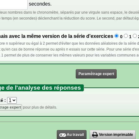
secondes.
eux nombres dans le chronomètre, séparés par une virgule sans espace, le deuxiè
déclenchant la réduction du score. Le second, par défaut égal au premier, représente le temps à partir duquel le
is avec la même version de la série d'exercices
0
1
et d'éviter que les données aléatoires de la série d'exercices ne changent lors d'un nouvel essai : ces
e réponse ou après n essais sur cette série. Pour une série d'exercices dont l'ordre est fixé, sélectionner un nombre
Paramétrage expert
e de l'analyse des réponses
é :
rage expert
pour plus de détails.
Au travail
Version imprimable