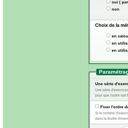
oui ( par
non
Choix de la mé
en calcu
en utili
en utili
Paramétrag
Une série d'exerc
Une série d'exercices correspond au travail qui doi
pour que l'ordre soit f
Fixer l'ordre d
Si le nombre d'exercices sélectionnés e
dans la feuille d'exer