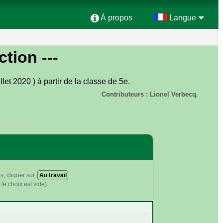
À propos
Langue
ction ---
let 2020 ) à partir de la classe de 5e.
Contributeurs : Lionel Verbecq.
s, cliquer sur
Au travail
.
le choix est vide).