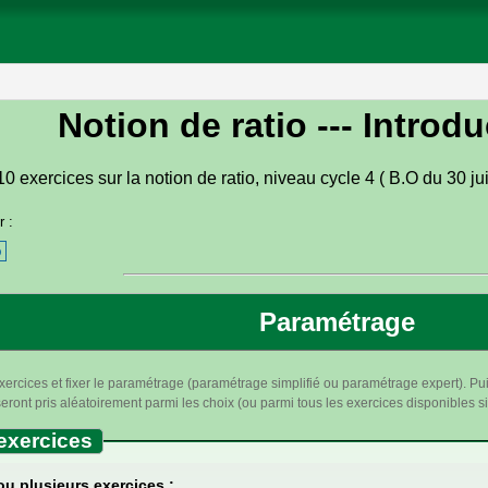
Notion de ratio
--- Introdu
 exercices sur la notion de ratio, niveau cycle 4 ( B.O du 30 juil
r :
o
Paramétrage
xercices et fixer le paramétrage (paramétrage simplifié ou paramétrage expert). Pui
ront pris aléatoirement parmi les choix (ou parmi tous les exercices disponibles si 
exercices
ou plusieurs exercices :