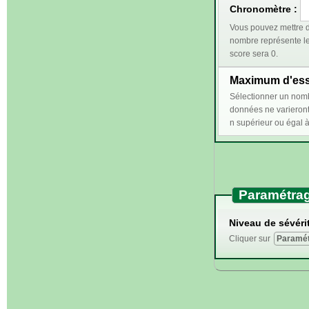
Chronomètre :
Vous pouvez mettre d
nombre représente le temps (en secondes) 
score sera 0.
Maximum d'essa
Sélectionner un nombre n supérieur ou égal à 2 perm
données ne varieront qu'en cas de bonn
Paramétrag
Niveau de sévérit
Cliquer sur
Paramét