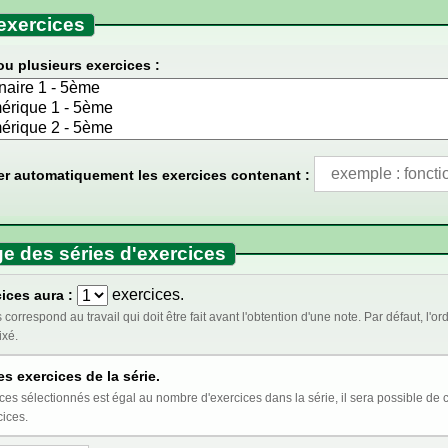
exercices
ou plusieurs exercices :
er automatiquement les exercices contenant :
e des séries d'exercices
exercices.
ices aura :
t être fait avant l'obtention d'une note. Par défaut, l'ordre des exercices est aléatoire. Cocher ci-dessous
ixé.
es exercices de la série.
st égal au nombre d'exercices dans la série, il sera possible de choisir l'ordre au moment de l'insertion de la série
cices.