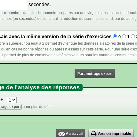
secondes.
eux nombres dans le chronomètre, séparés par une virgule sans espace, le deuxiè
déclenchant la réduction du score. Le second, par défaut égal au premier, représente le temps à partir duquel le
is avec la même version de la série d'exercices
0
1
et d'éviter que les données aléatoires de la série d'exercices ne changent lors d'un nouvel essai : ces
e réponse ou après n essais sur cette série. Pour une série d'exercices dont l'ordre est fixé, sélectionner un nombre
Paramétrage expert
e de l'analyse des réponses
é :
rage expert
pour plus de détails.
Au travail
Version imprimable