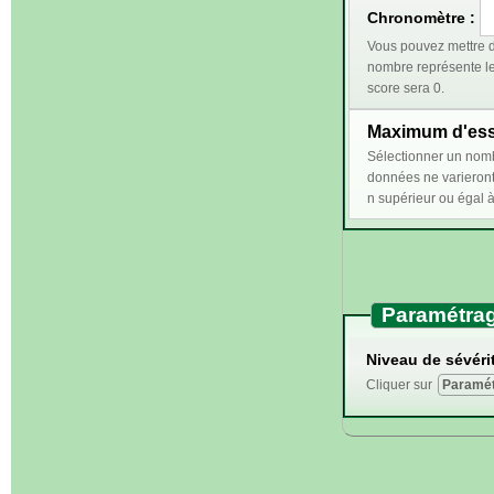
Chronomètre :
Vous pouvez mettre d
nombre représente le temps (en secondes) 
score sera 0.
Maximum d'essa
Sélectionner un nombre n supérieur ou égal à 2 perm
données ne varieront qu'en cas de bonn
Paramétrag
Niveau de sévérit
Cliquer sur
Paramét