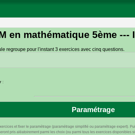
M en mathématique 5ème
---
e regroupe pour l'instant 3 exercices avec cinq questions.
r :
Paramétrage
xercices et fixer le paramétrage (paramétrage simplifié ou paramétrage expert). Pui
ront pris aléatoirement parmi les choix (ou parmi tous les exercices disponibles si 