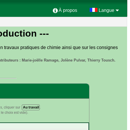
À propos
Langue
roduction ---
 en travaux pratiques de chimie ainsi que sur les consignes
tributeurs : Marie-joëlle Ramage, Jolène Pulvar, Thierry Tousch.
s, cliquer sur
Au travail
.
le choix est vide).