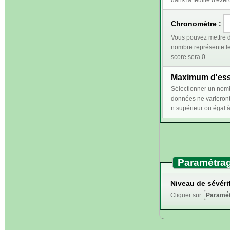
dans la feuille d'exer
Chronomètre :
Vous pouvez mettre d
nombre représente le temps (en secondes) 
score sera 0.
Maximum d'essa
Sélectionner un nombre n supérieur ou égal à 2 perm
données ne varieront qu'en cas de bonn
Paramétrag
Niveau de sévérit
Cliquer sur
Paramét