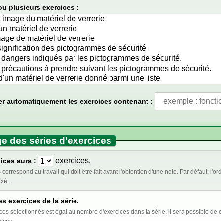
ou plusieurs exercices :
er automatiquement les exercices contenant :
e des séries d'exercices
exercices.
ices aura :
t être fait avant l'obtention d'une note. Par défaut, l'ordre des exercices est aléatoire. Cocher ci-dessous
ixé.
es exercices de la série.
st égal au nombre d'exercices dans la série, il sera possible de choisir l'ordre au moment de l'insertion de la série