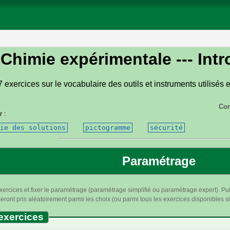
Chimie expérimentale
--- Int
 exercices sur le vocabulaire des outils et instruments utilisés
Con
r :
ie des solutions
pictogramme
sécurité
Paramétrage
xercices et fixer le paramétrage (paramétrage simplifié ou paramétrage expert). Pui
ront pris aléatoirement parmi les choix (ou parmi tous les exercices disponibles si 
exercices