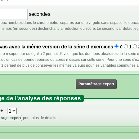
cices.
secondes.
eux nombres dans le chronomètre, séparés par une virgule sans espace, le deuxiè
déclenchant la réduction du score. Le second, par défaut égal au premier, représente le temps à partir duquel le
is avec la même version de la série d'exercices
0
1
et d'éviter que les données aléatoires de la série d'exercices ne changent lors d'un nouvel essai : ces
e réponse ou après n essais sur cette série. Pour une série d'exercices dont l'ordre est fixé, sélectionner un nombre
Paramétrage expert
e de l'analyse des réponses
é :
rage expert
pour plus de détails.