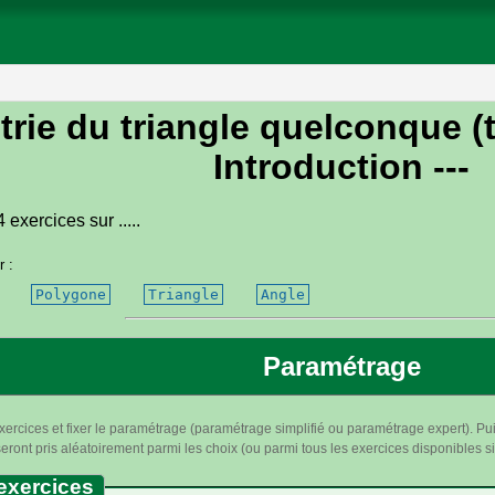
ie du triangle quelconque (
Introduction ---
exercices sur .....
r :
Polygone
Triangle
Angle
Paramétrage
xercices et fixer le paramétrage (paramétrage simplifié ou paramétrage expert). Pui
ront pris aléatoirement parmi les choix (ou parmi tous les exercices disponibles si 
exercices