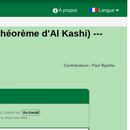
À propos
Langue
théorème d'Al Kashi)
---
Contributeurs : Paul Byache.
s, cliquer sur
Au travail
.
le choix est vide).