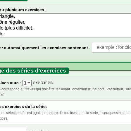
ou plusieurs exercices :
er automatiquement les exercices contenant :
e des séries d'exercices
exercices.
ices aura :
t être fait avant l'obtention d'une note. Par défaut, l'ordre des exercices est aléatoire. Cocher ci-dessous
ixé.
es exercices de la série.
st égal au nombre d'exercices dans la série, il sera possible de choisir l'ordre au moment de l'insertion de la série
cices.