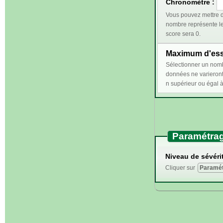
Chronomètre :
Vous pouvez mettre d
nombre représente le temps (en secondes) 
score sera 0.
Maximum d'essa
Sélectionner un nombre n supérieur ou égal à 2 perm
données ne varieront qu'en cas de bonn
Paramétrag
Niveau de sévérit
Cliquer sur
Paramét