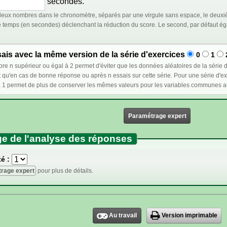
secondes.
eux nombres dans le chronomètre, séparés par une virgule sans espace, le deuxiè
déclenchant la réduction du score. Le second, par défaut égal au premier, représente le temps à partir duquel le
is avec la même version de la série d'exercices
0
1
et d'éviter que les données aléatoires de la série d'exercices ne changent lors d'un nouvel essai : ces
e réponse ou après n essais sur cette série. Pour une série d'exercices dont l'ordre est fixé, sélectionner un nombre
Paramétrage expert
e de l'analyse des réponses
é :
rage expert
pour plus de détails.
Au travail
Version imprimable