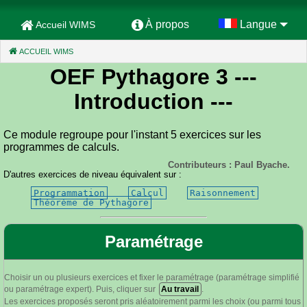
À propos
Langue
Accueil WIMS
ACCUEIL WIMS
(CURRENT)
OEF Pythagore 3
---
Introduction ---
Ce module regroupe pour l'instant 5 exercices sur les
programmes de calculs.
Contributeurs : Paul Byache.
D'autres exercices de niveau équivalent sur :
Programmation
Calcul
Raisonnement
Théorème de Pythagore
Paramétrage
Choisir un ou plusieurs exercices et fixer le paramétrage (paramétrage simplifié
ou paramétrage expert). Puis, cliquer sur
Au travail
.
Les exercices proposés seront pris aléatoirement parmi les choix (ou parmi tous