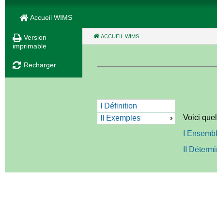
Accueil WIMS
Version
ACCUEIL WIMS
(CURRENT)
imprimable
Recharger
I Définition
Voici que
II Exemples
I Ensemble
II Détermi