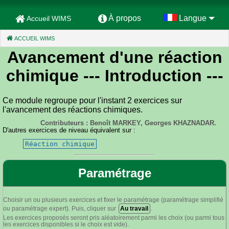
À propos
Langue
Accueil WIMS
ACCUEIL WIMS
(CURRENT)
Avancement d'une réaction
chimique
--- Introduction ---
Ce module regroupe pour l'instant 2 exercices sur
l'avancement des réactions chimiques.
Contributeurs : Benoît MARKEY, Georges KHAZNADAR.
D'autres exercices de niveau équivalent sur :
Réaction chimique
Paramétrage
Choisir un ou plusieurs exercices et fixer le paramétrage (paramétrage simplifié
ou paramétrage expert). Puis, cliquer sur
Au travail
.
Les exercices proposés seront pris aléatoirement parmi les choix (ou parmi tous
les exercices disponibles si le choix est vide).