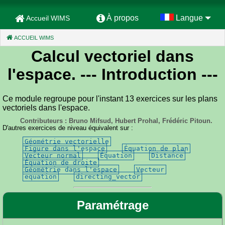
À propos
Langue
Accueil WIMS
ACCUEIL WIMS
(CURRENT)
Calcul vectoriel dans
l'espace.
--- Introduction ---
Ce module regroupe pour l'instant 13 exercices sur les plans
vectoriels dans l'espace.
Contributeurs : Bruno Mifsud, Hubert Prohal, Frédéric Pitoun.
D'autres exercices de niveau équivalent sur :
Géométrie vectorielle
Figure dans l'espace
Équation de plan
Vecteur normal
Équation
Distance
Équation de droite
Géométrie dans l'espace
Vecteur
equation
directing_vector
Paramétrage