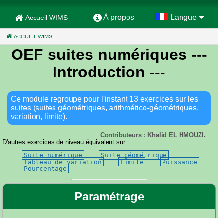
À propos
Langue
Accueil WIMS
ACCUEIL WIMS
(CURRENT)
OEF suites numériques
---
Introduction ---
Ce module regroupe pour l'instant 13 exercices sur les
suites (suites géométriques, arithmético-géométriques,
variation, limite).
Contributeurs : Khalid EL HMOUZI.
D'autres exercices de niveau équivalent sur :
Suite numérique
Suite géométrique
Tableau de variation
Limite
Puissance
Pourcentage
Paramétrage