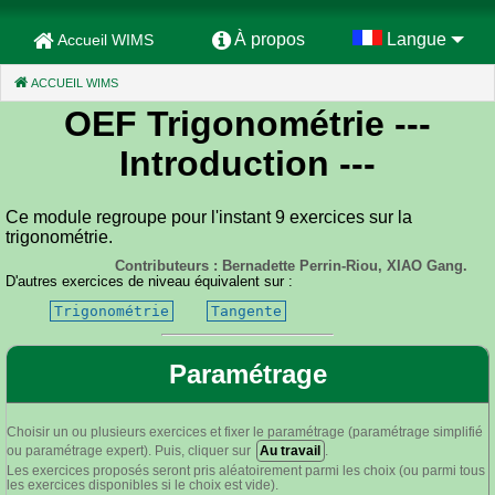
À propos
Langue
Accueil WIMS
ACCUEIL WIMS
(CURRENT)
OEF Trigonométrie
---
Introduction ---
Ce module regroupe pour l'instant 9 exercices sur la
trigonométrie.
Contributeurs : Bernadette Perrin-Riou, XIAO Gang.
D'autres exercices de niveau équivalent sur :
Trigonométrie
Tangente
Paramétrage
Choisir un ou plusieurs exercices et fixer le paramétrage (paramétrage simplifié
ou paramétrage expert). Puis, cliquer sur
Au travail
.
Les exercices proposés seront pris aléatoirement parmi les choix (ou parmi tous
les exercices disponibles si le choix est vide).