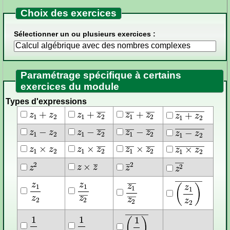
Choix des exercices
Sélectionner un ou plusieurs exercices :
Paramétrage spécifique à certains
exercices du module
Types d'expressions
z
1
+
z
2
z
1
+
z
2
¯
z
1
¯
+
z
2
¯
z
1
+
z
2
¯
z
1
−
z
2
z
1
−
z
2
¯
z
1
¯
−
z
2
¯
z
1
−
z
2
¯
z
1
×
z
2
z
1
×
z
2
¯
z
1
¯
×
z
2
¯
z
1
×
z
2
¯
z
×
z
¯
z
2
z
¯
2
z
2
¯
z
1
z
2
z
1
z
2
¯
z
1
¯
z
2
¯
(
z
1
z
2
)
¯
1
z
1
z
¯
(
1
z
)
¯