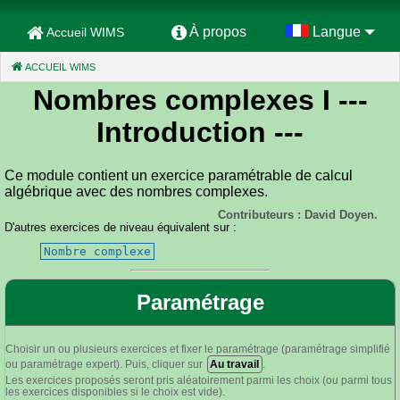
À propos
Langue
Accueil WIMS
ACCUEIL WIMS
(CURRENT)
Nombres complexes I
---
Introduction ---
Ce module contient un exercice paramétrable de calcul
algébrique avec des nombres complexes.
Contributeurs : David Doyen.
D'autres exercices de niveau équivalent sur :
Nombre complexe
Paramétrage
Choisir un ou plusieurs exercices et fixer le paramétrage (paramétrage simplifié
ou paramétrage expert). Puis, cliquer sur
Au travail
.
Les exercices proposés seront pris aléatoirement parmi les choix (ou parmi tous
les exercices disponibles si le choix est vide).