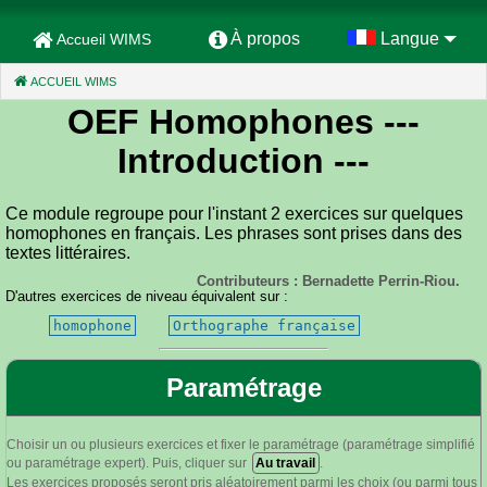
À propos
Langue
Accueil WIMS
ACCUEIL WIMS
(CURRENT)
OEF Homophones
---
Introduction ---
Ce module regroupe pour l'instant 2 exercices sur quelques
homophones en français. Les phrases sont prises dans des
textes littéraires.
Contributeurs : Bernadette Perrin-Riou.
D'autres exercices de niveau équivalent sur :
homophone
Orthographe française
Paramétrage
Choisir un ou plusieurs exercices et fixer le paramétrage (paramétrage simplifié
ou paramétrage expert). Puis, cliquer sur
Au travail
.
Les exercices proposés seront pris aléatoirement parmi les choix (ou parmi tous