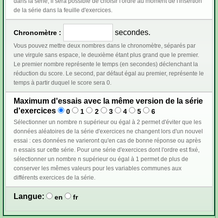
dans la série, il sera possible de choisir l'ordre au moment de l'insertion
de la série dans la feuille d'exercices.
secondes.
Chronomètre :
Vous pouvez mettre deux nombres dans le chronomètre, séparés par
une virgule sans espace, le deuxième étant plus grand que le premier.
Le premier nombre représente le temps (en secondes) déclenchant la
réduction du score. Le second, par défaut égal au premier, représente le
temps à partir duquel le score sera 0.
Maximum d'essais avec la même version de la série
d'exercices
0
1
2
3
4
5
6
Sélectionner un nombre n supérieur ou égal à 2 permet d'éviter que les
données aléatoires de la série d'exercices ne changent lors d'un nouvel
essai : ces données ne varieront qu'en cas de bonne réponse ou après
n essais sur cette série. Pour une série d'exercices dont l'ordre est fixé,
sélectionner un nombre n supérieur ou égal à 1 permet de plus de
conserver les mêmes valeurs pour les variables communes aux
différents exercices de la série.
Langue:
en
fr