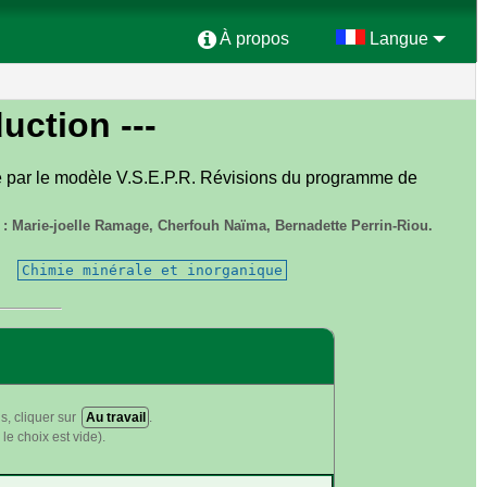
À propos
Langue
duction ---
re par le modèle V.S.E.P.R. Révisions du programme de
 : Marie-joelle Ramage, Cherfouh Naïma, Bernadette Perrin-Riou.
Chimie minérale et inorganique
s, cliquer sur
Au travail
.
le choix est vide).