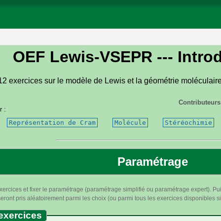
OEF Lewis-VSEPR
--- Intro
 12 exercices sur le modèle de Lewis et la géométrie moléculai
Contributeurs
r :
Représentation de Cram
Molécule
Stéréochimie
Paramétrage
xercices et fixer le paramétrage (paramétrage simplifié ou paramétrage expert). Pui
ront pris aléatoirement parmi les choix (ou parmi tous les exercices disponibles si 
exercices