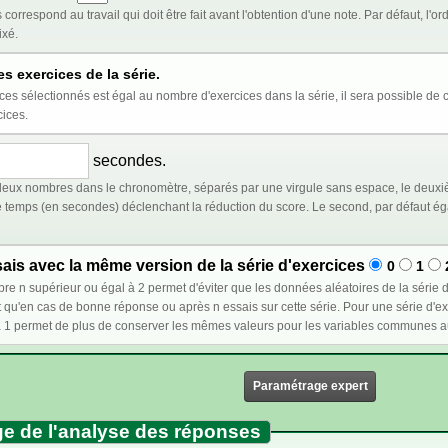
t être fait avant l'obtention d'une note. Par défaut, l'ordre des exercices est aléatoire. Cocher ci-dessous
ixé.
es exercices de la série.
st égal au nombre d'exercices dans la série, il sera possible de choisir l'ordre au moment de l'insertion de la série
cices.
secondes.
eux nombres dans le chronomètre, séparés par une virgule sans espace, le deuxiè
déclenchant la réduction du score. Le second, par défaut égal au premier, représente le temps à partir duquel le
is avec la même version de la série d'exercices
0
1
et d'éviter que les données aléatoires de la série d'exercices ne changent lors d'un nouvel essai : ces
e réponse ou après n essais sur cette série. Pour une série d'exercices dont l'ordre est fixé, sélectionner un nombre
Paramétrage expert
e de l'analyse des réponses