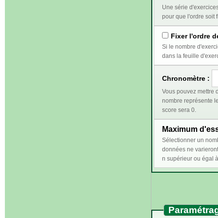
Une série d'exercices correspond au travail qui doi
pour que l'ordre soit f
Fixer l'ordre d
Si le nombre d'exercices sélectionnés e
dans la feuille d'exer
Chronomètre :
Vous pouvez mettre d
nombre représente le temps (en secondes) 
score sera 0.
Maximum d'essa
Sélectionner un nombre n supérieur ou égal à 2 perm
données ne varieront qu'en cas de bonn
Paramétrag