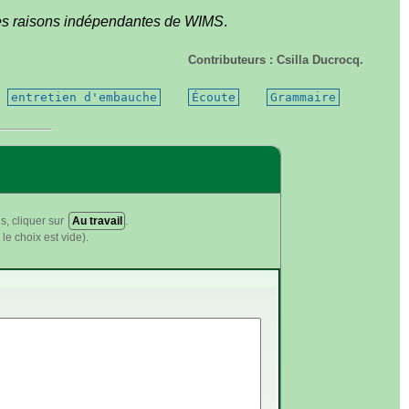
 des raisons indépendantes de WIMS
.
Contributeurs : Csilla Ducrocq.
entretien d'embauche
Écoute
Grammaire
s, cliquer sur
Au travail
.
le choix est vide).