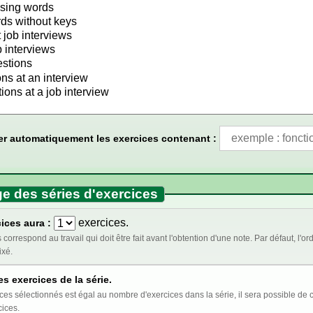
er automatiquement les exercices contenant :
e des séries d'exercices
exercices.
ices aura :
t être fait avant l'obtention d'une note. Par défaut, l'ordre des exercices est aléatoire. Cocher ci-dessous
ixé.
es exercices de la série.
st égal au nombre d'exercices dans la série, il sera possible de choisir l'ordre au moment de l'insertion de la série
cices.