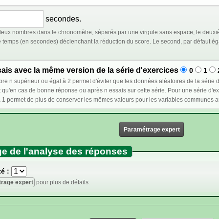
secondes.
eux nombres dans le chronomètre, séparés par une virgule sans espace, le deuxiè
déclenchant la réduction du score. Le second, par défaut égal au premier, représente le temps à partir duquel le
is avec la même version de la série d'exercices
0
1
et d'éviter que les données aléatoires de la série d'exercices ne changent lors d'un nouvel essai : ces
e réponse ou après n essais sur cette série. Pour une série d'exercices dont l'ordre est fixé, sélectionner un nombre
Paramétrage expert
e de l'analyse des réponses
é :
rage expert
pour plus de détails.