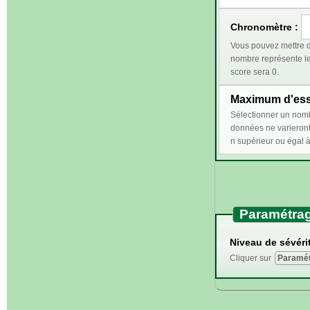
Chronomètre :
Vous pouvez mettre d
nombre représente le temps (en secondes) 
score sera 0.
Maximum d'essa
Sélectionner un nombre n supérieur ou égal à 2 perm
données ne varieront qu'en cas de bonn
Paramétrag
Niveau de sévérit
Cliquer sur
Paramét