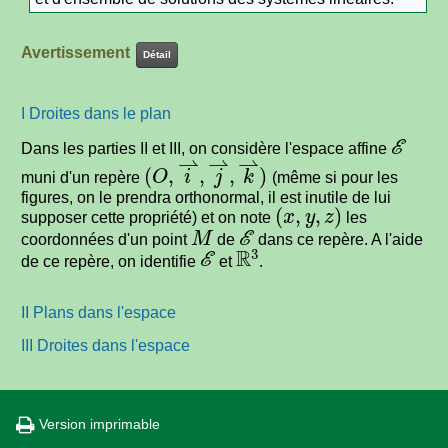
Avertissement
Détail
I Droites dans le plan
ℰ
Dans les parties II et III, on considère l'espace affine
(
O
,
i
⇀
,
j
⇀
,
k
⇀
)
muni d'un repère
(même si pour les
figures, on le prendra orthonormal, il est inutile de lui
(
x
,
y
,
z
)
supposer cette propriété) et on note
les
M
ℰ
coordonnées d'un point
de
dans ce repère. A l'aide
ℰ
ℝ
3
de ce repère, on identifie
et
.
II Plans dans l'espace
III Droites dans l'espace
Version imprimable