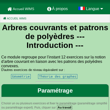
À propos
Langue
Accueil WIMS
ACCUEIL WIMS
(CURRENT)
Arbres couvrants et patrons
de polyèdres
---
Introduction ---
Ce module regroupe pour l'instant 12 exercices sur la notion
d'arbre couvrant en liaison avec les patrons des polyèdres
convexes.
D'autres exercices de niveau équivalent sur :
Géométrie
Théorie des graphes
Paramétrage
Choisir un ou plusieurs exercices et fixer le paramétrage (paramétrage simplifié
ou paramétrage expert). Puis, cliquer sur
Au travail
.