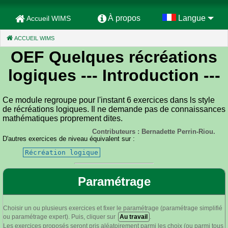
À propos
Langue
Accueil WIMS
ACCUEIL WIMS
(CURRENT)
OEF Quelques récréations
logiques
--- Introduction ---
Ce module regroupe pour l'instant 6 exercices dans ls style
de récréations logiques. Il ne demande pas de connaissances
mathématiques proprement dites.
Contributeurs : Bernadette Perrin-Riou.
D'autres exercices de niveau équivalent sur :
Récréation logique
Paramétrage
Choisir un ou plusieurs exercices et fixer le paramétrage (paramétrage simplifié
ou paramétrage expert). Puis, cliquer sur
Au travail
.
Les exercices proposés seront pris aléatoirement parmi les choix (ou parmi tous