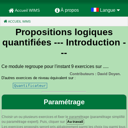
À propos
Langue
Accueil WIMS
ACCUEIL WIMS
(CURRENT)
Propositions logiques
quantifiées
--- Introduction -
--
Ce module regroupe pour l'instant 9 exercices sur .....
Contributeurs : David Doyen.
D'autres exercices de niveau équivalent sur :
Quantificateur
Paramétrage
Choisir un ou plusieurs exercices et fixer le paramétrage (paramétrage simplifié
ou paramétrage expert). Puis, cliquer sur
Au travail
.
Les exercices proposés seront pris aléatoirement parmi les choix (ou parmi tous