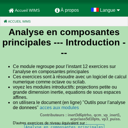
À propos
Langue
Accueil WIMS
ACCUEIL WIMS
(CURRENT)
Analyse en composantes
principales
--- Introduction -
--
Ce module regroupe pour l'instant 12 exercices sur
l'analyse en composantes principales
Ces exercices sont à résoudre avec un logiciel de calcul
numerique comme octave ou scilab.
voyez les modules introductifs: projections petite ou
grande dimension inertie, equations de sous espaces
affines.
on utilisera le document (en ligne) "Outils pour l'analyse
de donnees"
acces aux modules
Contributeurs : inert3d6ptrho, qcm_vp_inert1,
acpclass5d10pts, vp3_puiss.
D'autres exercices de niveau équivalent sur :
Analyse en composantes principales