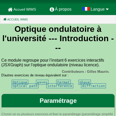
À propos
Langue
Accueil WIMS
ACCUEIL WIMS
(CURRENT)
Optique ondulatoire à
l'université
--- Introduction -
--
Ce module regroupe pour l'instant 6 exercices interactifs
(JSXGraph) sur l'optique ondulatoire (niveau licence).
Contributeurs : Gilles Maurin.
D'autres exercices de niveau équivalent sur :
Optique
waves
Fermat
phase
optical path
interference
diffraction
Paramétrage
Choisir un ou plusieurs exercices et fixer le paramétrage (paramétrage simplifié