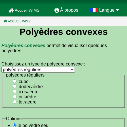
À propos
Langue
Accueil WIMS
ACCUEIL WIMS
(CURRENT)
Polyèdres convexes
Polyèdres convexes
permet de visualiser quelques
polyèdres
Choisissez un type de polyèdre convexe :
polyèdres réguliers
cube
dodécaèdre
icosaèdre
octaèdre
tétraèdre
Options
le polyèdre seul