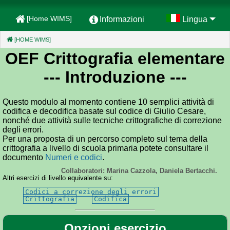
[Home WIMS]
Informazioni
Lingua
[HOME WIMS]
(CURRENT)
OEF Crittografia elementare
--- Introduzione ---
Questo modulo al momento contiene 10 semplici attività di
codifica e decodifica basate sul codice di Giulio Cesare,
nonché due attività sulle tecniche crittografiche di correzione
degli errori.
Per una proposta di un percorso completo sul tema della
crittografia a livello di scuola primaria potete consultare il
documento
Numeri e codici
.
Collaboratori: Marina Cazzola, Daniela Bertacchi.
Altri esercizi di livello equivalente su:
Codici a correzione degli errori
Crittografia
Codifica
Opzioni esercizio