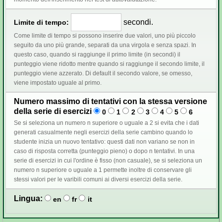
secondi.
Limite di tempo:
Come limite di tempo si possono inserire due valori, uno più piccolo
seguito da uno più grande, separati da una virgola e senza spazi. In
questo caso, quando si raggiunge il primo limite (in secondi) il
punteggio viene ridotto mentre quando si raggiunge il secondo limite, il
punteggio viene azzerato. Di default il secondo valore, se omesso,
viene impostato uguale al primo.
Numero massimo di tentativi con la stessa versione
della serie di esercizi
0
1
2
3
4
5
6
Se si seleziona un numero n superiore o uguale a 2 si evita che i dati
generati casualmente negli esercizi della serie cambino quando lo
studente inizia un nuovo tentativo: questi dati non variano se non in
caso di risposta corretta (punteggio pieno) o dopo n tentativi. In una
serie di esercizi in cui l'ordine è fisso (non casuale), se si seleziona un
numero n superiore o uguale a 1 permette inoltre di conservare gli
stessi valori per le varibili comuni ai diversi esercizi della serie.
Lingua:
en
fr
it