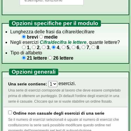
Opzioni specifiche per il modulo
Lunghezza delle frasi da cifrare/decifrare
brevi
medie
Negli esercizi
Cifra/decifra le lettere
, quante lettere?
1
,
2
,
3
,
4
,
5
,
6
,
7
,
8
Tipo di alfabeto
21 lettere
26 lettere
Opzioni generali
esercizi.
Una serie contiene:
Una serie di esercizi corrisponde al lavoro che deve essere completato
prima di ottenere un punteggio. Di default l'ordine degli esercizi in una
serie è casuale. Cliccare qui se si vuole stabilire un ordine fissato.
Ordine non casuale degli esercizi di una serie
Se il numero di esercizi selezionati è uguale al numero di esercizi che
costituiscono la serie sarà possibile modificare questo ordine nel
momento dell'inserimento nel test di autovalutazione.