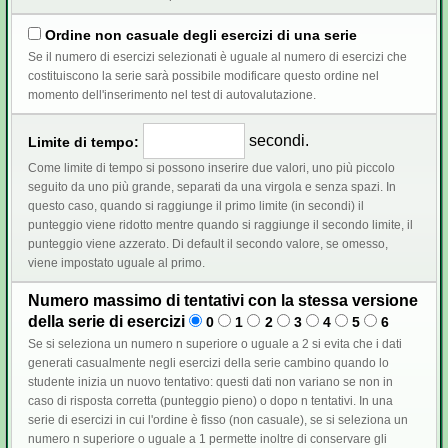
Ordine non casuale degli esercizi di una serie
Se il numero di esercizi selezionati è uguale al numero di esercizi che
costituiscono la serie sarà possibile modificare questo ordine nel
momento dell'inserimento nel test di autovalutazione.
secondi.
Limite di tempo:
Come limite di tempo si possono inserire due valori, uno più piccolo
seguito da uno più grande, separati da una virgola e senza spazi. In
questo caso, quando si raggiunge il primo limite (in secondi) il
punteggio viene ridotto mentre quando si raggiunge il secondo limite, il
punteggio viene azzerato. Di default il secondo valore, se omesso,
viene impostato uguale al primo.
Numero massimo di tentativi con la stessa versione
della serie di esercizi
0
1
2
3
4
5
6
Se si seleziona un numero n superiore o uguale a 2 si evita che i dati
generati casualmente negli esercizi della serie cambino quando lo
studente inizia un nuovo tentativo: questi dati non variano se non in
caso di risposta corretta (punteggio pieno) o dopo n tentativi. In una
serie di esercizi in cui l'ordine è fisso (non casuale), se si seleziona un
numero n superiore o uguale a 1 permette inoltre di conservare gli