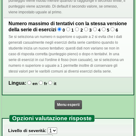
punteggio viene ridotto mentre quando si raggiunge il secondo limite, il
punteggio viene azzerato. Di default il secondo valore, se omesso,
viene impostato uguale al primo.
Numero massimo di tentativi con la stessa versione
della serie di esercizi
0
1
2
3
4
5
6
Se si seleziona un numero n superiore o uguale a 2 si evita che i dati
generati casualmente negli esercizi della serie cambino quando lo
studente inizia un nuovo tentativo: questi dati non variano se non in
caso di risposta corretta (punteggio pieno) o dopo n tentativi. In una
serie di esercizi in cui l'ordine è fisso (non casuale), se si seleziona un
numero n superiore o uguale a 1 permette inoltre di conservare gli
stessi valori per le varibili comuni ai diversi esercizi della serie.
Lingua:
en
fr
it
Menu esperti
Opzioni valutazione risposte
Livello di severità: