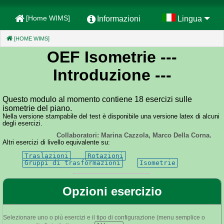
[Home WIMS]
Informazioni
Lingua
[HOME WIMS]
(CURRENT)
OEF Isometrie
---
Introduzione ---
Questo modulo al momento contiene 18 esercizi sulle
isometrie del piano.
Nella versione stampabile del test è disponibile una versione latex di alcuni
degli esercizi.
Collaboratori: Marina Cazzola, Marco Della Corna.
Altri esercizi di livello equivalente su:
Traslazioni
Rotazioni
Gruppi di trasformazioni
Isometrie
Opzioni esercizio
Selezionare uno o più esercizi e il tipo di configurazione (menu semplice o