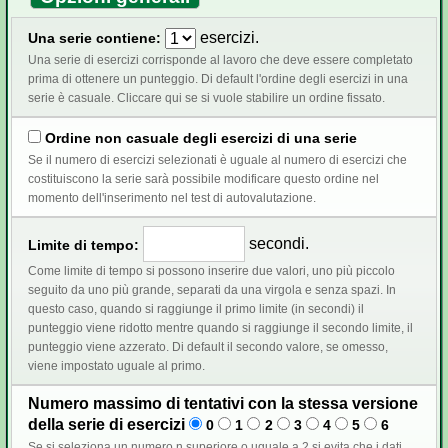
esercizi.
Una serie contiene:
Una serie di esercizi corrisponde al lavoro che deve essere completato
prima di ottenere un punteggio. Di default l'ordine degli esercizi in una
serie è casuale. Cliccare qui se si vuole stabilire un ordine fissato.
Ordine non casuale degli esercizi di una serie
Se il numero di esercizi selezionati è uguale al numero di esercizi che
costituiscono la serie sarà possibile modificare questo ordine nel
momento dell'inserimento nel test di autovalutazione.
secondi.
Limite di tempo:
Come limite di tempo si possono inserire due valori, uno più piccolo
seguito da uno più grande, separati da una virgola e senza spazi. In
questo caso, quando si raggiunge il primo limite (in secondi) il
punteggio viene ridotto mentre quando si raggiunge il secondo limite, il
punteggio viene azzerato. Di default il secondo valore, se omesso,
viene impostato uguale al primo.
Numero massimo di tentativi con la stessa versione
della serie di esercizi
0
1
2
3
4
5
6
Se si seleziona un numero n superiore o uguale a 2 si evita che i dati