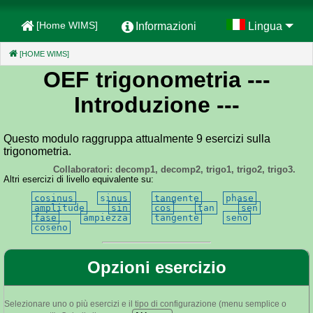
[Home WIMS]
Informazioni
Lingua
[HOME WIMS]
(CURRENT)
OEF trigonometria
---
Introduzione ---
Questo modulo raggruppa attualmente 9 esercizi sulla
trigonometria.
Collaboratori: decomp1, decomp2, trigo1, trigo2, trigo3.
Altri esercizi di livello equivalente su:
cosinus
sinus
tangente
phase
amplitude
sin
cos
tan
sen
fase
ampiezza
tangente
seno
coseno
Opzioni esercizio
Selezionare uno o più esercizi e il tipo di configurazione (menu semplice o