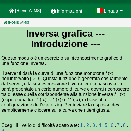
[Home WIMS]
Informazioni
Lingua
[HOME WIMS]
(CURRENT)
Inversa grafica
---
Introduzione ---
Questo modulo è un esercizio sul riconoscimento grafico di
una funzione inversa.
Il server ti darà la curva di una funzione monotona
f
(x)
nell'intervallo [-3,3]. Questa funzione è generata casualmente
dal server, e la sua espressione ti verrà tenuta nascosta. Ti
sarà presentato un certo numero di curve e dovrai riconoscere
-1
tra di esse quella corrispondente alla funzione inversa
f
(x)
-1
-1
-1
(oppure una tra
f
(-x), -
f
(x) o -
f
(-x), in base alla
configurazione dell'esercizio). Per inviare la risposta, devi
semplicemente cliccare sulla curva che ritieni giusta.
Scegli il livello di difficoltà adatto a te:
1
.
2
.
3
.
4
.
5
.
6
.
7
.
8
.
9
.