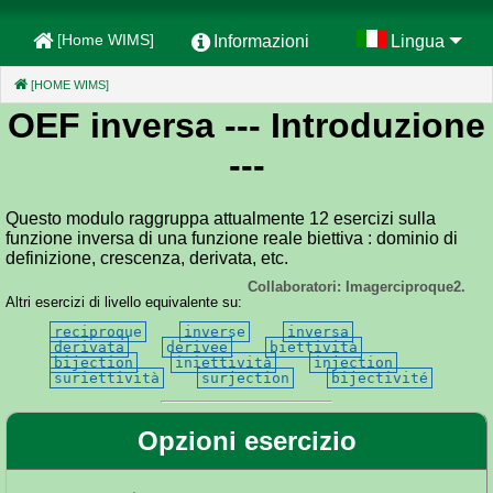
[Home WIMS]
Informazioni
Lingua
[HOME WIMS]
(CURRENT)
OEF inversa
--- Introduzione
---
Questo modulo raggruppa attualmente 12 esercizi sulla
funzione inversa di una funzione reale biettiva : dominio di
definizione, crescenza, derivata, etc.
Collaboratori: Imagerciproque2.
Altri esercizi di livello equivalente su:
reciproque
inverse
inversa
derivata
derivee
biettività
bijection
iniettività
injection
suriettività
surjection
bijectivité
Opzioni esercizio