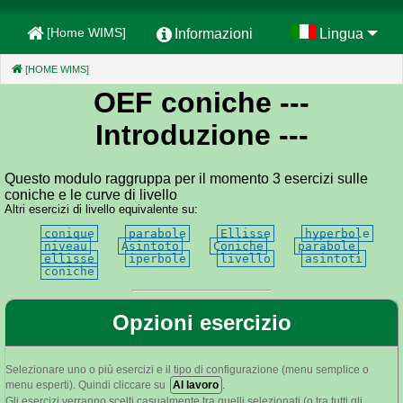
[Home WIMS]
Informazioni
Lingua
[HOME WIMS]
(CURRENT)
OEF coniche
---
Introduzione ---
Questo modulo raggruppa per il momento 3 esercizi sulle
coniche e le curve di livello
Altri esercizi di livello equivalente su:
conique
parabole
Ellisse
hyperbole
niveau
Asintoto
Coniche
parabole
ellisse
iperbole
livello
asintoti
coniche
Opzioni esercizio
Selezionare uno o più esercizi e il tipo di configurazione (menu semplice o
menu esperti). Quindi cliccare su
Al lavoro
.
Gli esercizi verranno scelti casualmente tra quelli selezionati (o tra tutti gli