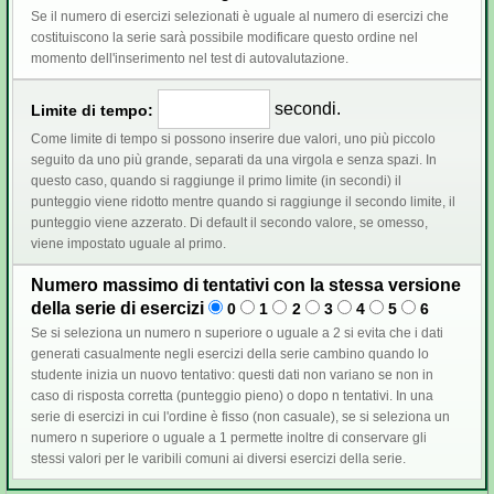
Se il numero di esercizi selezionati è uguale al numero di esercizi che
costituiscono la serie sarà possibile modificare questo ordine nel
momento dell'inserimento nel test di autovalutazione.
secondi.
Limite di tempo:
Come limite di tempo si possono inserire due valori, uno più piccolo
seguito da uno più grande, separati da una virgola e senza spazi. In
questo caso, quando si raggiunge il primo limite (in secondi) il
punteggio viene ridotto mentre quando si raggiunge il secondo limite, il
punteggio viene azzerato. Di default il secondo valore, se omesso,
viene impostato uguale al primo.
Numero massimo di tentativi con la stessa versione
della serie di esercizi
0
1
2
3
4
5
6
Se si seleziona un numero n superiore o uguale a 2 si evita che i dati
generati casualmente negli esercizi della serie cambino quando lo
studente inizia un nuovo tentativo: questi dati non variano se non in
caso di risposta corretta (punteggio pieno) o dopo n tentativi. In una
serie di esercizi in cui l'ordine è fisso (non casuale), se si seleziona un
numero n superiore o uguale a 1 permette inoltre di conservare gli
stessi valori per le varibili comuni ai diversi esercizi della serie.