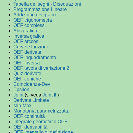
Tabella dei segni - Disequazioni
Programmazione Lineare
Addizione dei grafici
OEF trigonometria
OEF complessi
Abs grafico
Inversa grafica
OEF arccos
Curve e funzioni
OEF derivate
OEF inquadramento
OEF inversa
OEF tavola di variazione 2
Quiz derivate
OEF coniche
Coincidenza-Dev
Epsilon
Joint
(si veda
Joint II
)
Derivate Limitate
Min-Max
Monotonia parametrizzata.
OEF continuità
Integrale geometrico OEF
OEF derivabilità
OEF Intervallo di definizione