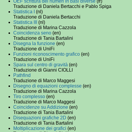
OEF scrittura dei numeri in basi diverse
(fr)
Traduzione di Daniela Bertacchi e Pablo Spiga
Statistica I
(nl)
Traduzione di Daniela Bertacchi
Statistica III
(nl)
Traduzione di Marina Cazzola
Coincidenza seno
(en)
Traduzione di Tania Bartalini
Disegna la funzione
(en)
Traduzione di UniFi
Funzioni riconoscimento grafico
(en)
Traduzione di UniFi
Spara sul centro di gravità
(en)
Traduzione di Gianni CIOLLI
Pathfind
Traduzione di Marco Maggesi
Disegno di equazioni complesse
(en)
Traduzione di Marina Cazzola
Tiro complesso
(en)
Traduzione di Marco Maggesi
Coincidenze su Addizione
(en)
Traduzione di Tania Bartalini
Disequazioni grafiche 2D
(en)
Traduzione di Tania Bartalini
Moltiplicazione dei grafici
(en)