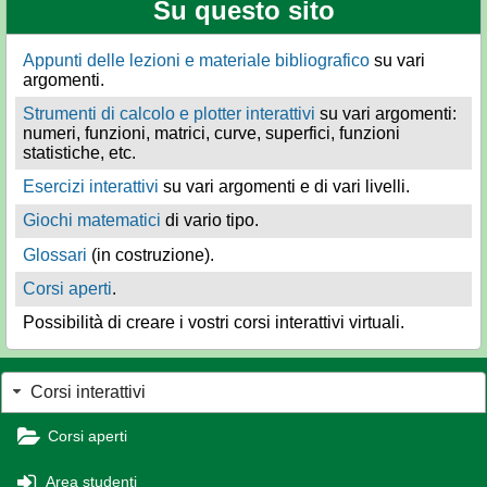
Su questo sito
Appunti delle lezioni e materiale bibliografico
su vari
argomenti.
Strumenti di calcolo e plotter interattivi
su vari argomenti:
numeri, funzioni, matrici, curve, superfici, funzioni
statistiche, etc.
Esercizi interattivi
su vari argomenti e di vari livelli.
Giochi matematici
di vario tipo.
Glossari
(in costruzione).
Corsi aperti
.
Possibilità di creare i vostri corsi interattivi virtuali.
Corsi interattivi
Corsi aperti
Area studenti