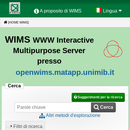
A proposito di WIMS
Lingua
[HOME WIMS]
(CURRENT)
WIMS
WWW Interactive
Multipurpose Server
presso
openwims.matapp.unimib.it
Cerca
Suggerimenti per la ricerca
Cerca
Altri metodi d'esplorazione
Filtri di ricerca