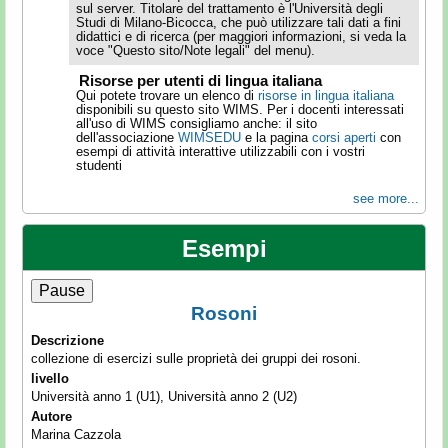
sul server. Titolare del trattamento è l'Università degli
Studi di Milano-Bicocca, che può utilizzare tali dati a fini
didattici e di ricerca (per maggiori informazioni, si veda la
voce "Questo sito/Note legali" del menu).
Risorse per utenti di lingua italiana
Qui potete trovare un elenco di
risorse in lingua italiana
disponibili su questo sito WIMS. Per i docenti interessati
all'uso di WIMS consigliamo anche: il sito
dell'associazione
WIMSEDU
e la pagina
corsi aperti
con
esempi di attività interattive utilizzabili con i vostri
studenti
see more...
Esempi
Pause
Rosoni
Descrizione
Desc
collezione di esercizi sulle proprietà dei gruppi dei rosoni.
costr
quadr
livello
livel
do
Università anno 1 (U1), Università anno 2 (U2)
H4),
Prima
Autore
Prima
Marina Cazzola
Secon